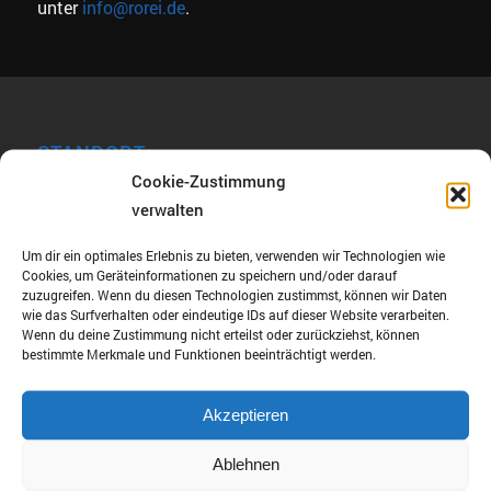
unter
info@rorei.de
.
STANDORT
Cookie-Zustimmung
Werner-Henschel-Str.1
verwalten
34233 Fuldatal-Ihringshausen
Um dir ein optimales Erlebnis zu bieten, verwenden wir Technologien wie
Germany
Cookies, um Geräteinformationen zu speichern und/oder darauf
zuzugreifen. Wenn du diesen Technologien zustimmst, können wir Daten
TEL. :
+49561-40097535
wie das Surfverhalten oder eindeutige IDs auf dieser Website verarbeiten.
Wenn du deine Zustimmung nicht erteilst oder zurückziehst, können
Mobil:
+49 (0) 172 599 30 30
bestimmte Merkmale und Funktionen beeinträchtigt werden.
E-Mail
info@rorei.de
Akzeptieren
Ablehnen